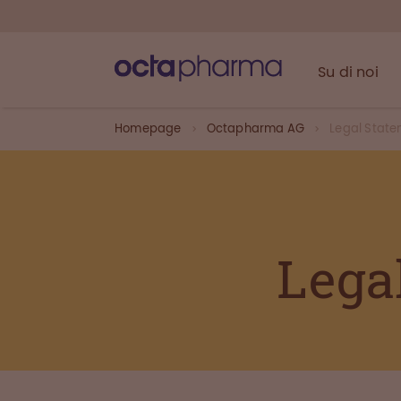
Su di noi
Homepage
Octapharma AG
Legal Stat
Lega