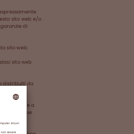
 espressamente
uesto sito web e/o
e garanzie di
to sito web;
siasi sito web
o distribuiti da
 in relazione a
AG o dalle sue
ne che accedono