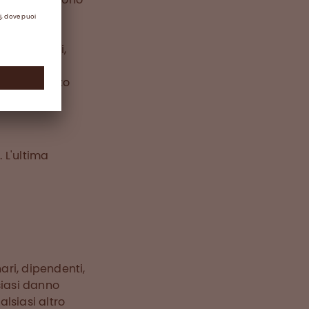
el loro
 rischio.
enti, agenti,
bilità per
damento fatto
iferimento.
 L'ultima
ari, dipendenti,
siasi danno
alsiasi altro