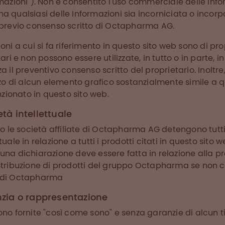
rmazioni"). Non è consentito l'uso commerciale delle Inf
a qualsiasi delle Informazioni sia incorniciata o incorpo
l previo consenso scritto di Octapharma AG.
ioni a cui si fa riferimento in questo sito web sono di pro
tari e non possono essere utilizzate, in tutto o in parte, 
a il preventivo consenso scritto del proprietario. Inoltre
izzo di alcun elemento grafico sostanzialmente simile a 
ionato in questo sito web.
ietà intellettuale
e società affiliate di Octapharma AG detengono tutti i 
tuale in relazione a tutti i prodotti citati in questo sito 
una dichiarazione deve essere fatta in relazione alla pr
istribuzione di prodotti del gruppo Octapharma se non c
o di Octapharma
zia o rappresentazione
ono fornite "così come sono" e senza garanzie di alcun t