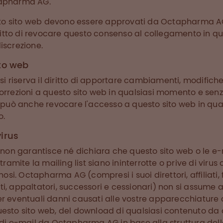
tapharma AG.
uesto sito web devono essere approvati da Octapharma
diritto di revocare questo consenso al collegamento in 
iscrezione.
ito web
 riserva il diritto di apportare cambiamenti, modifiche
orrezioni a questo sito web in qualsiasi momento e sen
uò anche revocare l'accesso a questo sito web in qu
o.
virus
n garantisce né dichiara che questo sito web o le e-
ite la mailing list siano ininterrotte o prive di virus o 
i. Octapharma AG (compresi i suoi direttori, affiliati, f
i, appaltatori, successori e cessionari) non si assume 
er eventuali danni causati alle vostre apparecchiature 
uesto sito web, del download di qualsiasi contenuto da
 di e-mail da Octapharma AG in base alla struttura della