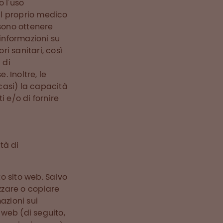
o l'uso
il proprio medico
ssono ottenere
 informazioni su
ri sanitari, così
 di
 Inoltre, le
 casi) la capacità
 e/o di fornire
tà di
to sito web. Salvo
izzare o copiare
azioni sui
 web (di seguito,