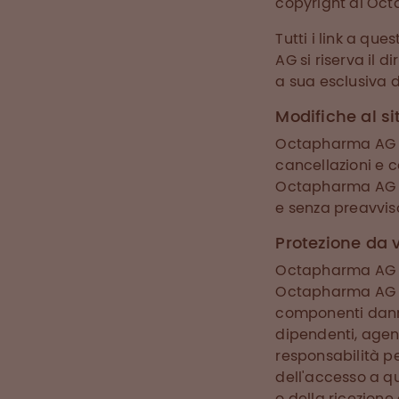
copyright di Oc
Tutti i link a q
AG si riserva il 
a sua esclusiva d
Modifiche al s
Octapharma AG si
cancellazioni e c
Octapharma AG p
e senza preavvis
Protezione da 
Octapharma AG no
Octapharma AG tram
componenti dannos
dipendenti, agent
responsabilità p
dell'accesso a q
o della ricezione