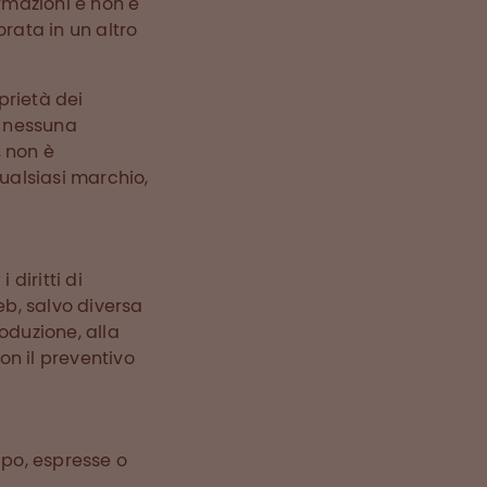
ormazioni e non è
rata in un altro
prietà dei
in nessuna
, non è
qualsiasi marchio,
diritti di
web, salvo diversa
oduzione, alla
on il preventivo
ipo, espresse o