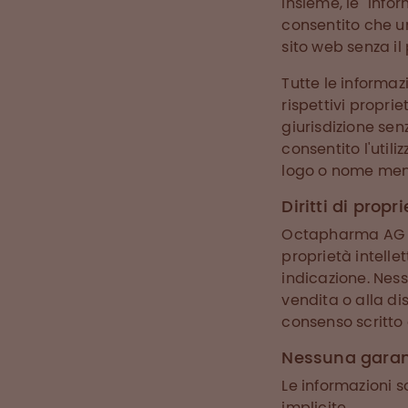
insieme, le "Info
consentito che un
sito web senza i
Tutte le informaz
rispettivi proprie
giurisdizione senz
consentito l'util
logo o nome menz
Diritti di propr
Octapharma AG o l
proprietà intellet
indicazione. Ness
vendita o alla d
consenso scritt
Nessuna garan
Le informazioni s
implicite.