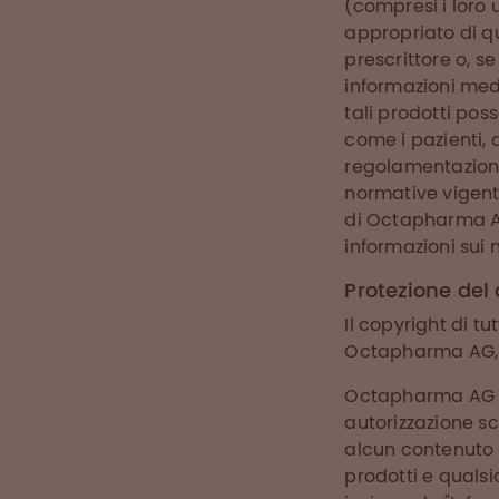
(compresi i loro u
appropriato di q
prescrittore o, s
informazioni medi
tali prodotti poss
come i pazienti, 
regolamentazione 
normative vigenti
di Octapharma AG
informazioni sui 
Protezione del
Il copyright di t
Octapharma AG, 
Octapharma AG si 
autorizzazione sc
alcun contenuto d
prodotti e qualsi