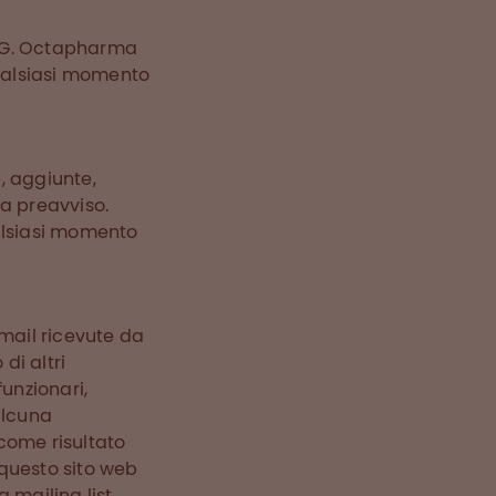
 AG. Octapharma
qualsiasi momento
, aggiunte,
za preavviso.
alsiasi momento
mail ricevute da
di altri
unzionari,
alcuna
come risultato
 questo sito web
 mailing list.