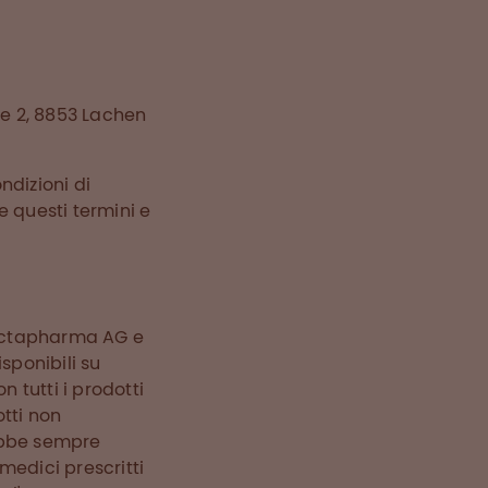
e 2, 8853 Lachen
ndizioni di
re questi termini e
a Octapharma AG e
sponibili su
n tutti i prodotti
otti non
rebbe sempre
medici prescritti