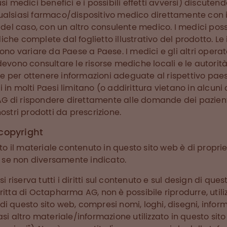
si medici benefici e i possibili effetti avversi) discutend
ualsiasi farmaco/dispositivo medico direttamente con 
e del caso, con un altro consulente medico. I medici po
che complete dal foglietto illustrativo del prodotto. Le
ono variare da Paese a Paese. I medici e gli altri operato
devono consultare le risorse mediche locali e le autorità
per ottenere informazioni adeguate al rispettivo paese.
 in molti Paesi limitano (o addirittura vietano in alcuni
 di rispondere direttamente alle domande dei pazienti
nostri prodotti da prescrizione.
 copyright
utto il materiale contenuto in questo sito web è di proprie
se non diversamente indicato.
riserva tutti i diritti sul contenuto e sul design di ques
ritta di Octapharma AG, non è possibile riprodurre, util
i questo sito web, compresi nomi, loghi, disegni, inform
asi altro materiale/informazione utilizzato in questo sito