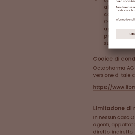
al sito web 
contenuto e 
Octapharma AG
appaltatori,
perdite o da
sulle Informa
Codice di cond
Octapharma AG si
versione di tale 
https://www.ifp
Limitazione di 
In nessun caso Oc
agenti, appaltato
diretto, indiretto