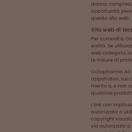
danno, compresi, 
opportunità perse
questo sito web.
Sito web di terz
Per comodità, Oct
entità. Se utilizz
web collegato, lo
le misure di prote
Octapharma AG (com
appaltatori, succ
merito a, e non a
qualsiasi prodotto
I link non implic
autorizzata a ut
copyright visuali
sia autorizzato a