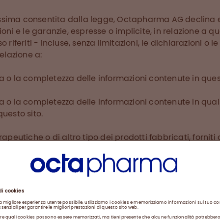
ssima consentita dalla legge, Octapharma AG declina
zioni e le garanzie, espresse o implicite, in relazione a q
o riferiti - incluse, senza limitazioni, le dichiarazioni o l
relazione a:
a o la completezza delle informazioni contenute in ques
a o la completezza delle informazioni contenute in qual
questo sito.
rapeutiche o di altro tipo dei prodotti fabbricati, forniti 
G o dalle sue affiliate;
i risultato di performance specificato in questo sito web
odotto fabbricato, fornito o distribuito da Octapharma 
ate.
oni sono fornite sulla base del fatto che tutte le perso