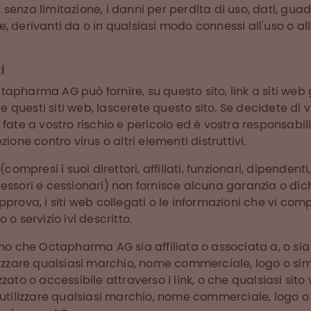
senza limitazione, i danni per perdita di uso, dati, gua
, derivanti da o in qualsiasi modo connessi all'uso o all
i
apharma AG può fornire, su questo sito, link a siti web g
ate questi siti web, lascerete questo sito. Se decidete di v
 fate a vostro rischio e pericolo ed è vostra responsabil
zione contro virus o altri elementi distruttivi.
presi i suoi direttori, affiliati, funzionari, dipendenti,
essori e cessionari) non fornisce alcuna garanzia o dic
pprova, i siti web collegati o le informazioni che vi co
 o servizio ivi descritto.
ano che Octapharma AG sia affiliata o associata a, o si
ilizzare qualsiasi marchio, nome commerciale, logo o si
zzato o accessibile attraverso i link, o che qualsiasi sit
 utilizzare qualsiasi marchio, nome commerciale, logo o