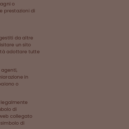
dagni o
e prestazioni di
estiti da altre
isitare un sito
ità adottare tutte
 agenti,
hiarazione in
mpaiono o
a legalmente
mbolo di
o web collegato
 simbolo di