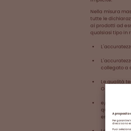
Nella misura ma
tutte le dichiara
ai prodotti ad ess
qualsiasi tipo in 
L'accuratezz
L'accuratezz
collegato a 
Le qualità te
Octapharma A
e/o qualsias
qualsiasi pr
entità correl
Le informazi