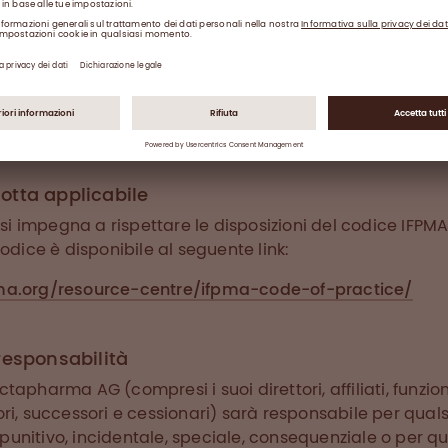
si assumono la responsabilità di valutare l'accuratezza d
che fanno affidamento su di esse interamente a proprio
 (compresi i suoi direttori, affiliati, funzionari, dipend
 successori e cessionari) non si assume alcuna responsa
nni subiti da qualsiasi persona come risultato dell'affi
zioni o su qualsiasi altra informazione incorporata per r
otta applicabile
 impegna a rispettare le disposizioni del codice IFPMA.
codice è disponibile al seguente link:
ma.org/resource-centre/ifpma-code-of-practice/
responsabilità
tapharma AG (compresi i suoi direttori, affiliati, funzion
ri, successori e cessionari) sarà responsabile per qual
, punitivo, incidentale, speciale, consequenziale o per qu