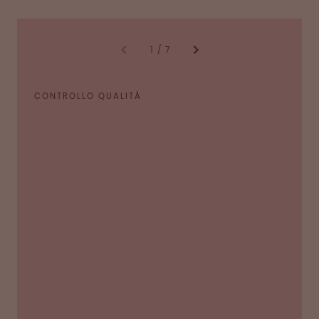
1
/
7
CONTROLLO QUALITÀ
Ogni lotto del prodotto finale viene sottoposto a
test completi per garantire la sua conformità e
sicurezza per il paziente. Tutti i parametri
specificati vengono testati al 100%.