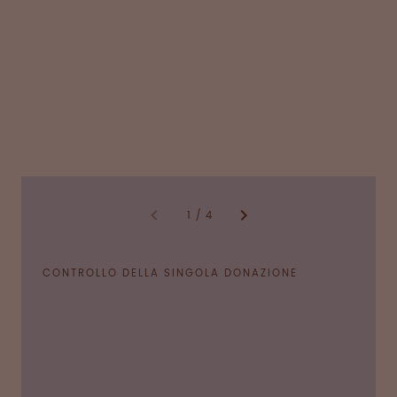
1
/
4
CONTROLLO DELLA SINGOLA DONAZIONE
Come primo passo, le singole donazioni di
plasma vengono ispezionate visivamente.