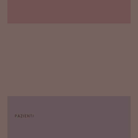
PAZIENTI
I pazienti di tutto il mondo si affidano ai nostri