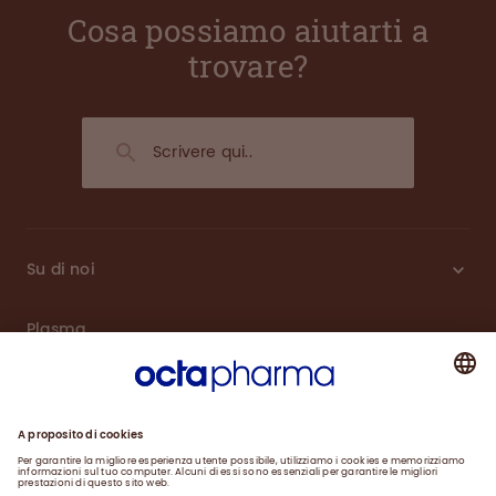
Cosa possiamo aiutarti a
trovare?
Su di noi
Plasma
Prodotti
Engagement