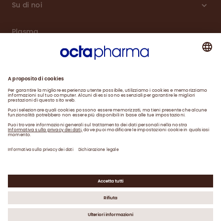
Su di noi
Plasma
Prodotti
Engagement
Notizie
Contact
Data Privacy Statement
Legal Statement
©
2026
Octapharma AG