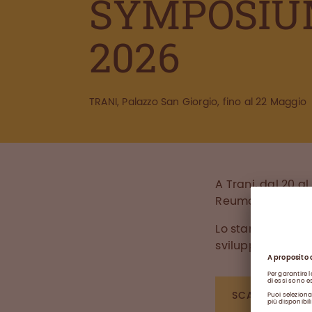
SYMPOSI
2026
TRANI, Palazzo San Giorgio, fino al 22 Maggio
A Trani, dal 20 a
Reumatologia GI
Lo stand accoglie
sviluppi futuri.
SCARICA IL 