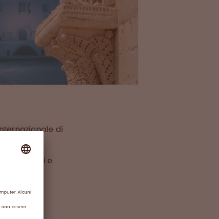
nternazionale di
e, programmi e